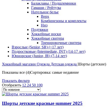
Балаклавы / Подшлемники
Гамаши / Рейтузы
Нательное белье
Верх
Комбинезоны и комплекты
Низ
Подтяжки
Хоккейные носки
Хоккейные свитера
Тренировочные свитера
Взрослые (Senior, SR) (>17 лет)
Подростковые (Intermediate, INT) (14-17 лет)
Юниорские (Junior, JR) (7-14 лет)
Хоккейный магазин
Одежда
Детская одежда
Шорты (детские)
Показаны все (4)
Сортировка: самые недавние
Показать фильтр
Отобразить
12
24
50
100
Шорты детские красные summer 2025