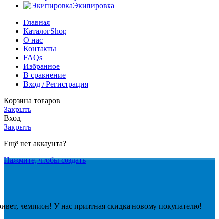
Экипировка
Главная
Каталог
Shop
О нас
Контакты
FAQs
Избранное
В сравнение
Вход / Регистрация
Корзина товаров
Закрыть
Вход
Закрыть
Ещё нет аккаунта?
Нажмите, чтобы создать
ивет, чемпион! У нас приятная скидка новому покупателю!