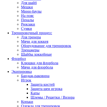
Для шайб
Мешки
Мини-баулы
На пояс
Пеналы
Рюкзаки
Сумки
Тренировочный процесс
Для тренера
Мячи для хоккея
Оборудование для тренировок
Тренажеры
Шайбы хоккейные
Флорбол
Клюшки для флорбола
Мячи для флорбола
Экипировка
Бандаж-раковина
Игрок
Защита кистей
Защита шеи игрока
Капы
Шлемы / Решетки / Визора
Коньки
Одежда для тренировок