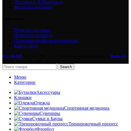
Доставка в Н.Новгороде
Филиалы доставки
Информация
Порядок доставки
Политика возврата
Политика конфиденциальности
Карта сайта
ICE-SKATE
© 2015–2026.
|
✦ Разработка и автоматизация —
Studio AI
Оплата: карты РФ · СБП · наличные
Search
Меню
Категории
Аксессуары
Клюшки
Одежда
Спортивная медицина
Сувениры
Сумки и Баулы
Тренировочный процесс
Флорбол