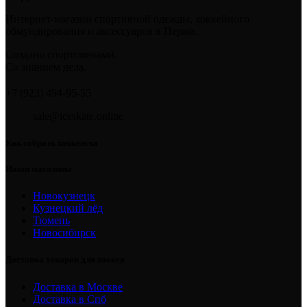
Интернет-магазин спортивной одежды, хоккейного
обмундирования и аксессуаров в Перми.
Создано спортсменами.
Со знанием дела.
+7 (923) 494-95-55
sale@iceskate.online
Как собрать хоккеиста
Наши магазины
Новокузнецк
Кузнецкий лёд
Тюмень
Новосибирск
Доставка товаров для хоккея
Доставка в Москве
Доставка в Спб