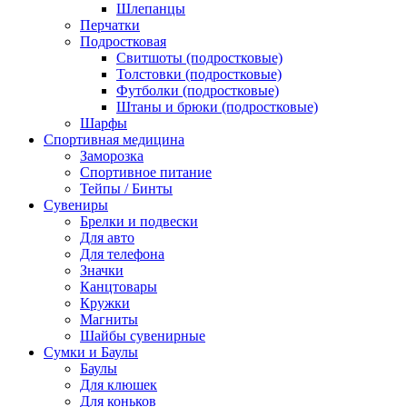
Шлепанцы
Перчатки
Подростковая
Свитшоты (подростковые)
Толстовки (подростковые)
Футболки (подростковые)
Штаны и брюки (подростковые)
Шарфы
Спортивная медицина
Заморозка
Спортивное питание
Тейпы / Бинты
Сувениры
Брелки и подвески
Для авто
Для телефона
Значки
Канцтовары
Кружки
Магниты
Шайбы сувенирные
Сумки и Баулы
Баулы
Для клюшек
Для коньков