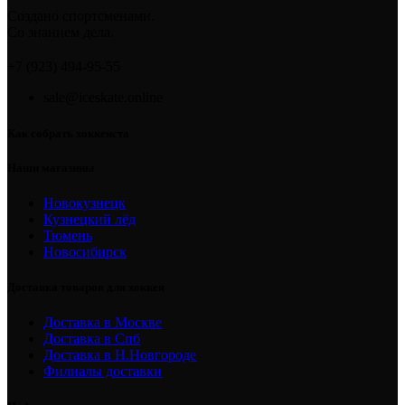
Создано спортсменами.
Со знанием дела.
+7 (923) 494-95-55
sale@iceskate.online
Как собрать хоккеиста
Наши магазины
Новокузнецк
Кузнецкий лёд
Тюмень
Новосибирск
Доставка товаров для хоккея
Доставка в Москве
Доставка в Спб
Доставка в Н.Новгороде
Филиалы доставки