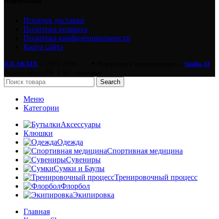
Информация
Порядок доставки
Политика возврата
Политика конфиденциальности
Карта сайта
ICE-SKATE
© 2015–2026.
|
✦ Разработка и автоматизация —
Studio AI
Оплата: карты РФ · СБП · наличные
Search
Меню
Категории
Аксессуары
Клюшки
Одежда
Спортивная медицина
Сувениры
Сумки и Баулы
Тренировочный процесс
Флорбол
Экипировка
Главная