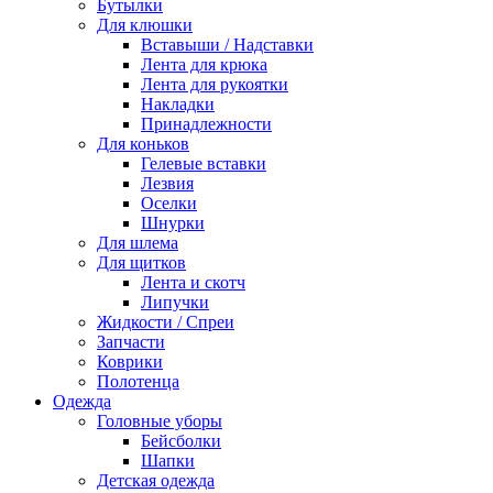
Бутылки
Для клюшки
Вставыши / Надставки
Лента для крюка
Лента для рукоятки
Накладки
Принадлежности
Для коньков
Гелевые вставки
Лезвия
Оселки
Шнурки
Для шлема
Для щитков
Лента и скотч
Липучки
Жидкости / Спреи
Запчасти
Коврики
Полотенца
Одежда
Головные уборы
Бейсболки
Шапки
Детская одежда