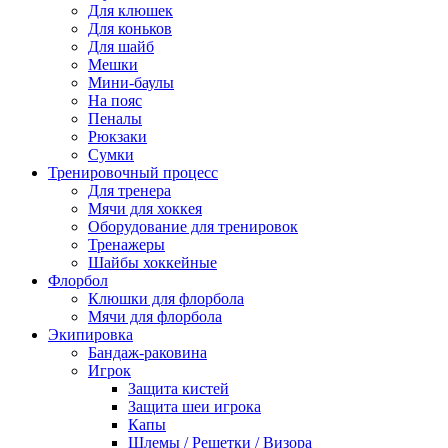
Для клюшек
Для коньков
Для шайб
Мешки
Мини-баулы
На пояс
Пеналы
Рюкзаки
Сумки
Тренировочный процесс
Для тренера
Мячи для хоккея
Оборудование для тренировок
Тренажеры
Шайбы хоккейные
Флорбол
Клюшки для флорбола
Мячи для флорбола
Экипировка
Бандаж-раковина
Игрок
Защита кистей
Защита шеи игрока
Капы
Шлемы / Решетки / Визора