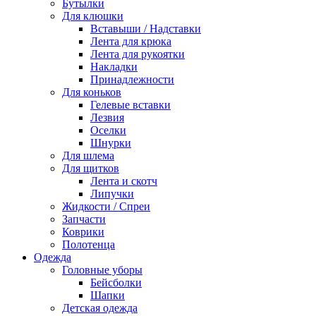
Бутылки
Для клюшки
Вставыши / Надставки
Лента для крюка
Лента для рукоятки
Накладки
Принадлежности
Для коньков
Гелевые вставки
Лезвия
Оселки
Шнурки
Для шлема
Для щитков
Лента и скотч
Липучки
Жидкости / Спреи
Запчасти
Коврики
Полотенца
Одежда
Головные уборы
Бейсболки
Шапки
Детская одежда