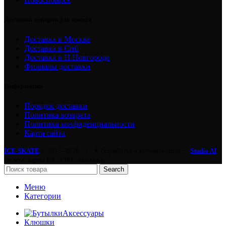
Доставка товаров для хоккея
Доставка в Москве
Доставка в Спб
Доставка в Н.Новгороде
Филиалы доставки
Информация
Порядок доставки
Политика возврата
Политика конфиденциальности
Карта сайта
ICE-SKATE
© 2015–2026.
|
✦ Разработка и автоматизация —
Studio AI
Оплата: карты РФ · СБП · наличные
Search
Меню
Категории
Аксессуары
Клюшки