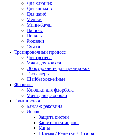
Для клюшек
Для коньков
Для шайб
Мешки
Мини-баулы
На пояс
Пеналы
Рюкзаки
Сумки
Тренировочный процесс
Для тренера
Мячи для хоккея
Оборудование для тренировок
Тренажеры
Шайбы хоккейные
Флорбол
Клюшки для флорбола
Мячи для флорбола
Экипировка
Бандаж-раковина
Игрок
Защита кистей
Защита шеи игрока
Капы
Шлемы / Решетки / Визора