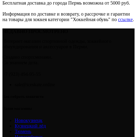
Бесплатная доставка до города Пермь возможна от 5000 руб.
Информация по доставке и возврату, о рассрочке и гарантии
на товары для хоккея категории "Хоккейная обувь" по
ссылке
.
НЕДАВНО ПРОСМОТРЕНО
Интернет-магазин спортивной одежды, хоккейного
обмундирования и аксессуаров в Перми.
Создано спортсменами.
Со знанием дела.
+7 (923) 494-95-55
sale@iceskate.online
Как собрать хоккеиста
Наши магазины
Новокузнецк
Кузнецкий лёд
Тюмень
Новосибирск