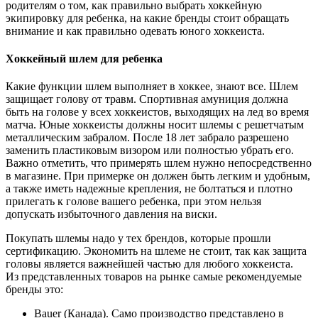
родителям о том, как правильно выбрать хоккейную
экипировку для ребенка, на какие бренды стоит обращать
внимание и как правильно одевать юного хоккеиста.
Хоккейный шлем для ребенка
Какие функции шлем выполняет в хоккее, знают все. Шлем
защищает голову от травм. Спортивная амуниция должна
быть на голове у всех хоккеистов, выходящих на лед во время
матча. Юные хоккеисты должны носит шлемы с решетчатым
металлическим забралом. После 18 лет забрало разрешено
заменить пластиковым визором или полностью убрать его.
Важно отметить, что примерять шлем нужно непосредственно
в магазине. При примерке он должен быть легким и удобным,
а также иметь надежные крепления, не болтаться и плотно
прилегать к голове вашего ребенка, при этом нельзя
допускать избыточного давления на виски.
Покупать шлемы надо у тех брендов, которые прошли
сертификацию. Экономить на шлеме не стоит, так как защита
головы является важнейшей частью для любого хоккеиста.
Из представленных товаров на рынке самые рекомендуемые
бренды это:
Bauer (Канада). Само производство представлено в