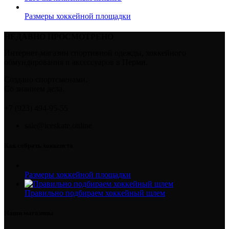
Размеры хоккейной площадки
НЕДАВНО ПРОСМОТРЕНО
Интернет-магазин спортивной одежды, хоккейного
обмундирования и аксессуаров в Перми.
Создано спортсменами.
Со знанием дела.
+7 (923) 494-95-55
sale@iceskate.online
Как собрать хоккеиста
Размеры хоккейной площадки
Правильно подбираем хоккейный шлем
Наши магазины