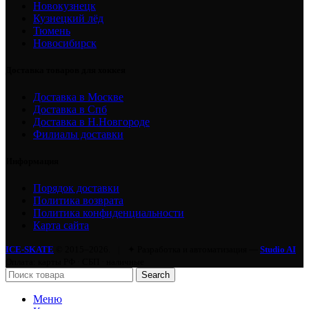
Новокузнецк
Кузнецкий лёд
Тюмень
Новосибирск
Доставка товаров для хоккея
Доставка в Москве
Доставка в Спб
Доставка в Н.Новгороде
Филиалы доставки
Информация
Порядок доставки
Политика возврата
Политика конфиденциальности
Карта сайта
ICE-SKATE
© 2015–2026.
|
✦ Разработка и автоматизация —
Studio AI
Оплата: карты РФ · СБП · наличные
Search
Меню