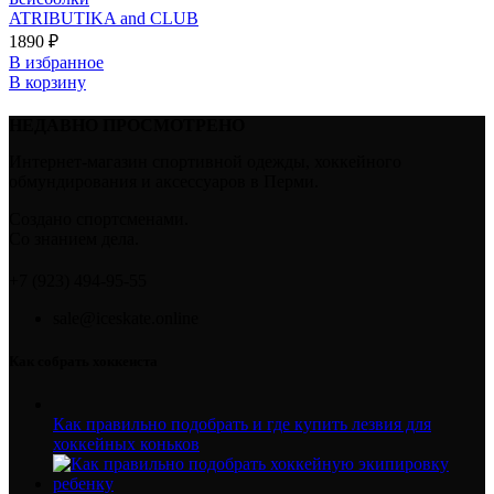
ATRIBUTIKA and CLUB
1890
₽
В избранное
В корзину
НЕДАВНО ПРОСМОТРЕНО
Интернет-магазин спортивной одежды, хоккейного
обмундирования и аксессуаров в Перми.
Создано спортсменами.
Со знанием дела.
+7 (923) 494-95-55
sale@iceskate.online
Как собрать хоккеиста
Как правильно подобрать и где купить лезвия для
хоккейных коньков