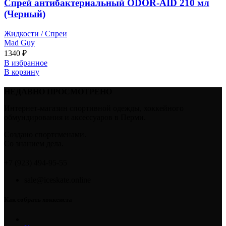
Спрей антибактериальный ODOR-AID 210 мл
(Черный)
Жидкости / Спреи
Mad Guy
1340
₽
В избранное
В корзину
НЕДАВНО ПРОСМОТРЕНО
Интернет-магазин спортивной одежды, хоккейного
обмундирования и аксессуаров в Перми.
Создано спортсменами.
Со знанием дела.
+7 (923) 494-95-55
sale@iceskate.online
Как собрать хоккеиста