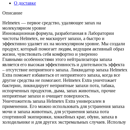
О доставке
Описание
Helmetex — первое средство, удаляющее запах на
молекулярном уровне
Инновационная формула, разработанная в Лаборатории
чистоты Helmetex, не маскирует запахи, а быстро и
эффективно удаляет их на молекулярном уровне. Мы создали
продукт, который помогает людям, ведущим активный образ
жизни, чувствовать себя комфортно и уверенно
Главными особенностями этого нейтрализатора запаха
является его высокая эффективность и длительность эффекта
– отсутствие неприятного запаха. Ликвидатор запаха Helmetex
Extra поможет избавиться от неприятного запаха, когда все
другие средства не помогают. Helmetex Extra уничтожает
бактерии, ликвидирует неприятные запахи пота, табака,
испорченных продуктов, дыма, запах животных, прочие
неприятные запахи и очищает поверхность.
Уничтожитель запаха Helmetex Extra универсален в
применении. Его можно использовать для устранения запаха
мочи и запаха животных, для устранения запаха пота
спортивной экипировки, хоккейных краг, обуви, запаха в
холодильнике и для других экстремальных случаев. Использу